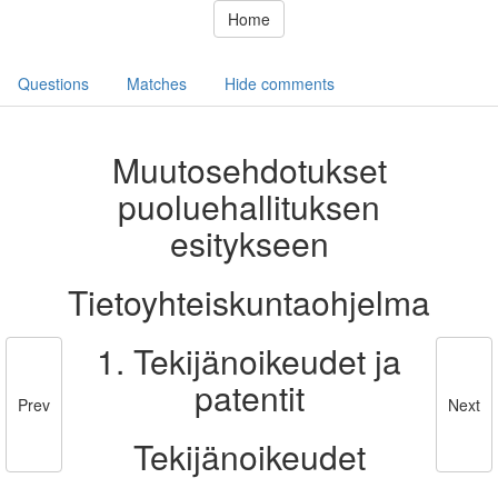
Home
Questions
Matches
Hide comments
Muutosehdotukset
puoluehallituksen
esitykseen
Tietoyhteiskuntaohjelma
1. Tekijänoikeudet ja
patentit
Prev
Next
Tekijänoikeudet