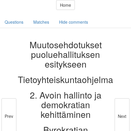
Home
Questions
Matches
Hide comments
Muutosehdotukset
puoluehallituksen
esitykseen
Tietoyhteiskuntaohjelma
2. Avoin hallinto ja
demokratian
kehittäminen
Prev
Next
Byrokratian