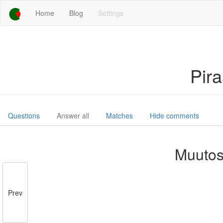
Home
Blog
Settings
Pir
Questions
Answer all
Matches
Hide comments
Muutos
Prev