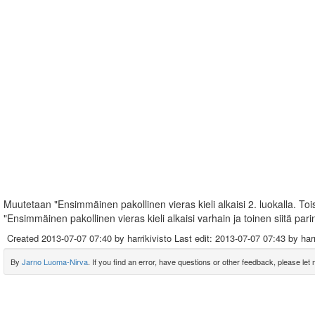
Muutetaan "Ensimmäinen pakollinen vieras kieli alkaisi 2. luokalla. Toisen
"Ensimmäinen pakollinen vieras kieli alkaisi varhain ja toinen siitä 
Created
2013-07-07 07:40
by harrikivisto Last edit:
2013-07-07 07:43
by harr
By
Jarno Luoma-Nirva
. If you find an error, have questions or other feedback, please let m