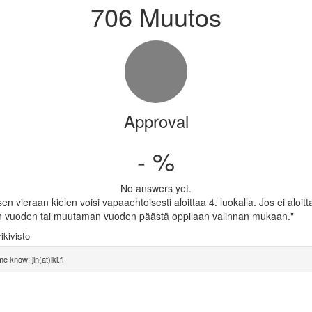
706 Muutos
Approval
- %
No answers yet.
 vieraan kielen voisi vapaaehtoisesti aloittaa 4. luokalla. Jos ei aloittan
parin vuoden tai muutaman vuoden päästä oppilaan valinnan mukaan."
ikivisto
e know: jln(at)iki.fi