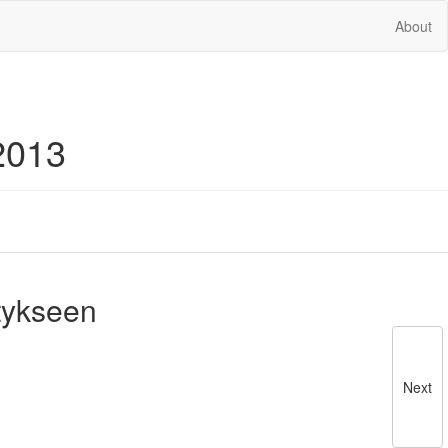
About
2013
tykseen
Next