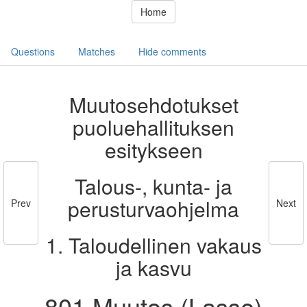
Home
Questions
Matches
Hide comments
Muutosehdotukset
puoluehallituksen
esitykseen
Talous-, kunta- ja
perusturvaohjelma
Prev
Next
1. Taloudellinen vakaus
ja kasvu
801 Muutos (Lasse)