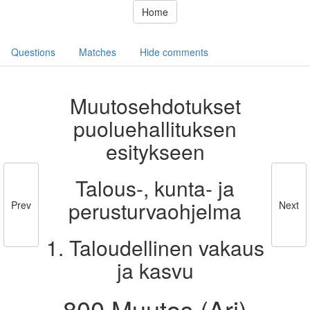
Home
Questions
Matches
Hide comments
Muutosehdotukset
puoluehallituksen
esitykseen
Talous-, kunta- ja
perusturvaohjelma
Prev
Next
1. Taloudellinen vakaus
ja kasvu
800 Muutos (Ari)