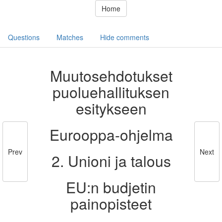
Home
Questions
Matches
Hide comments
Muutosehdotukset
puoluehallituksen
esitykseen
Eurooppa-ohjelma
Prev
Next
2. Unioni ja talous
EU:n budjetin
painopisteet