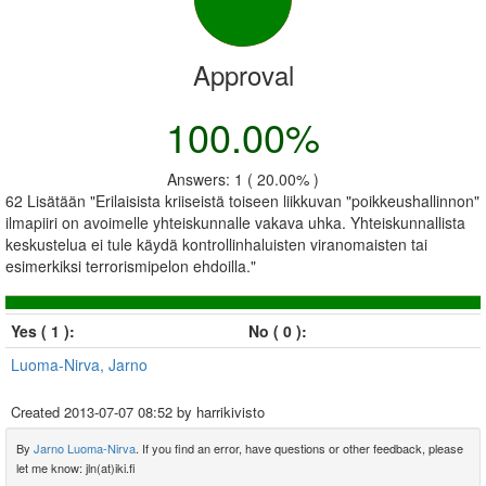
Approval
100.00%
Answers: 1 ( 20.00% )
62 Lisätään "Erilaisista kriiseistä toiseen liikkuvan "poikkeushallinnon"
ilmapiiri on avoimelle yhteiskunnalle vakava uhka. Yhteiskunnallista
keskustelua ei tule käydä kontrollinhaluisten viranomaisten tai
esimerkiksi terrorismipelon ehdoilla."
Yes ( 1 ):
No ( 0 ):
Luoma-Nirva, Jarno
Created
2013-07-07 08:52
by harrikivisto
By
Jarno Luoma-Nirva
. If you find an error, have questions or other feedback, please
let me know: jln(at)iki.fi