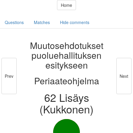
Home
Questions
Matches
Hide comments
Muutosehdotukset
puoluehallituksen
esitykseen
Prev
Next
Periaateohjelma
62 Lisäys
(Kukkonen)