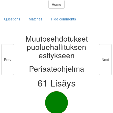
Home
Questions
Matches
Hide comments
Muutosehdotukset
puoluehallituksen
esitykseen
Prev
Next
Periaateohjelma
61 Lisäys