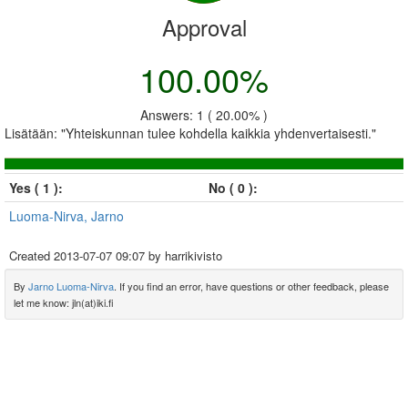
Approval
100.00%
Answers: 1 ( 20.00% )
Lisätään: "Yhteiskunnan tulee kohdella kaikkia yhdenvertaisesti."
Yes ( 1 ):
No ( 0 ):
Luoma-Nirva, Jarno
Created
2013-07-07 09:07
by harrikivisto
By
Jarno Luoma-Nirva
. If you find an error, have questions or other feedback, please
let me know: jln(at)iki.fi