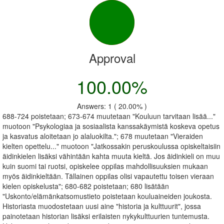
Approval
100.00%
Answers: 1 ( 20.00% )
688-724 poistetaan; 673-674 muutetaan "Kouluun tarvitaan lisää..."
muotoon "Psykologiaa ja sosiaalista kanssakäymistä koskeva opetus
ja kasvatus aloitetaan jo alaluokilta."; 678 muutetaan "Vieraiden
kielten opettelu..." muotoon "Jatkossakin peruskoulussa opiskeltaisiin
äidinkielen lisäksi vähintään kahta muuta kieltä. Jos äidinkieli on muu
kuin suomi tai ruotsi, opiskelee oppilas mahdollisuuksien mukaan
myös äidinkieltään. Tällainen oppilas olisi vapautettu toisen vieraan
kielen opiskelusta"; 680-682 poistetaan; 680 lisätään
"Uskonto/elämänkatsomustieto poistetaan kouluaineiden joukosta.
Historiasta muodostetaan uusi aine "historia ja kulttuurit", jossa
painotetaan historian lisäksi erilaisten nykykulttuurien tuntemusta.