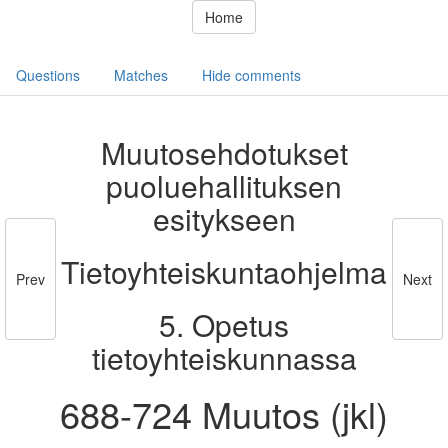
Home
Questions
Matches
Hide comments
Muutosehdotukset
puoluehallituksen
esitykseen
Tietoyhteiskuntaohjelma
Prev
Next
5. Opetus
tietoyhteiskunnassa
688-724 Muutos (jkl)