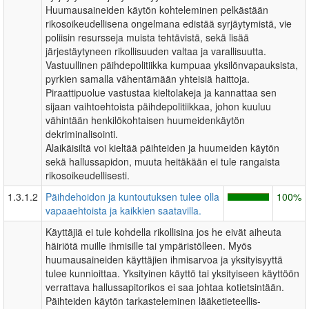
Huumausaineiden käytön kohteleminen pelkästään
rikosoikeudellisena ongelmana edistää syrjäytymistä, vie
poliisin resursseja muista tehtävistä, sekä lisää
järjestäytyneen rikollisuuden valtaa ja varallisuutta.
Vastuullinen päihdepolitiikka kumpuaa yksilönvapauksista,
pyrkien samalla vähentämään yhteisiä haittoja.
Piraattipuolue vastustaa kieltolakeja ja kannattaa sen
sijaan vaihtoehtoista päihdepolitiikkaa, johon kuuluu
vähintään henkilökohtaisen huumeidenkäytön
dekriminalisointi.
Alaikäisiltä voi kieltää päihteiden ja huumeiden käytön
sekä hallussapidon, muuta heitäkään ei tule rangaista
rikosoikeudellisesti.
1.3.1.2
Päihdehoidon ja kuntoutuksen tulee olla
100%
vapaaehtoista ja kaikkien saatavilla.
Käyttäjiä ei tule kohdella rikollisina jos he eivät aiheuta
häiriötä muille ihmisille tai ympäristölleen. Myös
huumausaineiden käyttäjien ihmisarvoa ja yksityisyyttä
tulee kunnioittaa. Yksityinen käyttö tai yksityiseen käyttöön
verrattava hallussapitorikos ei saa johtaa kotietsintään.
Päihteiden käytön tarkasteleminen lääketieteellis-