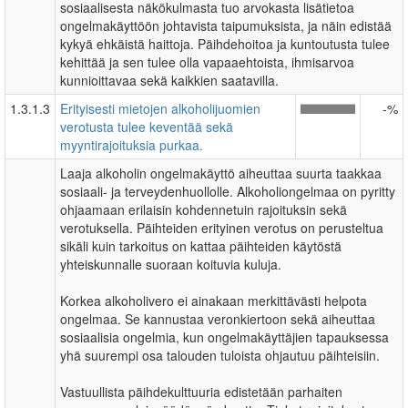
sosiaalisesta näkökulmasta tuo arvokasta lisätietoa
ongelmakäyttöön johtavista taipumuksista, ja näin edistää
kykyä ehkäistä haittoja. Päihdehoitoa ja kuntoutusta tulee
kehittää ja sen tulee olla vapaaehtoista, ihmisarvoa
kunnioittavaa sekä kaikkien saatavilla.
1.3.1.3
Erityisesti mietojen alkoholijuomien
-%
verotusta tulee keventää sekä
myyntirajoituksia purkaa.
Laaja alkoholin ongelmakäyttö aiheuttaa suurta taakkaa
sosiaali- ja terveydenhuollolle. Alkoholiongelmaa on pyritty
ohjaamaan erilaisin kohdennetuin rajoituksin sekä
verotuksella. Päihteiden erityinen verotus on perusteltua
sikäli kuin tarkoitus on kattaa päihteiden käytöstä
yhteiskunnalle suoraan koituvia kuluja.
Korkea alkoholivero ei ainakaan merkittävästi helpota
ongelmaa. Se kannustaa veronkiertoon sekä aiheuttaa
sosiaalisia ongelmia, kun ongelmakäyttäjien tapauksessa
yhä suurempi osa talouden tuloista ohjautuu päihteisiin.
Vastuullista päihdekulttuuria edistetään parhaiten