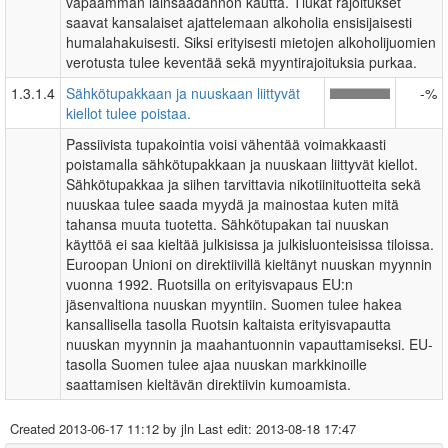
vapaamman lainsäädännön kautta. Tiukat rajoitukset
saavat kansalaiset ajattelemaan alkoholia ensisijaisesti
humalahakuisesti. Siksi erityisesti mietojen alkoholijuomien
verotusta tulee keventää sekä myyntirajoituksia purkaa.
1.3.1.4
Sähkötupakkaan ja nuuskaan liittyvät
-%
kiellot tulee poistaa.
Passiivista tupakointia voisi vähentää voimakkaasti
poistamalla sähkötupakkaan ja nuuskaan liittyvät kiellot.
Sähkötupakkaa ja siihen tarvittavia nikotiinituotteita sekä
nuuskaa tulee saada myydä ja mainostaa kuten mitä
tahansa muuta tuotetta. Sähkötupakan tai nuuskan
käyttöä ei saa kieltää julkisissa ja julkisluonteisissa tiloissa.
Euroopan Unioni on direktiivillä kieltänyt nuuskan myynnin
vuonna 1992. Ruotsilla on erityisvapaus EU:n
jäsenvaltiona nuuskan myyntiin. Suomen tulee hakea
kansallisella tasolla Ruotsin kaltaista erityisvapautta
nuuskan myynnin ja maahantuonnin vapauttamiseksi. EU-
tasolla Suomen tulee ajaa nuuskan markkinoille
saattamisen kieltävän direktiivin kumoamista.
Created
2013-06-17 11:12
by jln Last edit:
2013-08-18 17:47