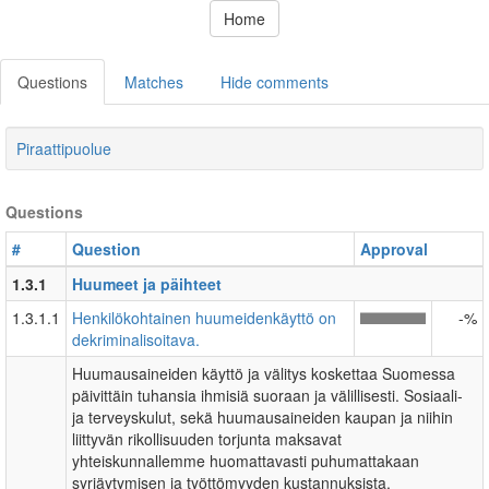
Home
Questions
Matches
Hide comments
Piraattipuolue
Questions
#
Question
Approval
1.3.1
Huumeet ja päihteet
1.3.1.1
Henkilökohtainen huumeidenkäyttö on
-%
dekriminalisoitava.
Huumausaineiden käyttö ja välitys koskettaa Suomessa
päivittäin tuhansia ihmisiä suoraan ja välillisesti. Sosiaali-
ja terveyskulut, sekä huumausaineiden kaupan ja niihin
liittyvän rikollisuuden torjunta maksavat
yhteiskunnallemme huomattavasti puhumattakaan
syrjäytymisen ja työttömyyden kustannuksista.