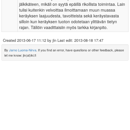
jälkikäteen, mikäli on syytä epäillä rikollista toimintaa. Lain
tulisi kuitenkin velvoittaa ilmoittamaan muun muassa
keräyksen laajuudesta, tavoitteista sekä keräystavasta
silloin kun keräyksen tuoton odotetaan ylittävän tietyn
rajan. Tällöin vaadittaisiin myös tarkka kirjanpito.
Created
2013-06-17 11:12
by jln Last edit:
2013-08-18 17:47
By
Jarno Luoma-Nirva
. If you find an error, have questions or other feedback, please
let me know: jln(at)iki.fi