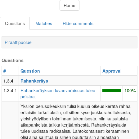
Home
Questions
Matches
Hide comments
Piraattipuolue
Questions
#
Question
Approval
1.3.4
Rahankeräys
1.3.4.1
Rahankeräyksen luvanvaraisuus tulee
100%
poistaa.
Yksilön perusoikeuksiin tulisi kuulua oikeus kerätä rahaa
erilaisiin tarkoituksiin, oli sitten kyse joukkorahoituksesta,
yleishyödyllisen toiminnan tukemisesta, niin kutsutuista
aikapankeista taikka kerjäämisestä. Rahankeräyslakia
tulee uudistaa radikaalisti. Lähtökohtaisesti kerääminen
olisi aina sallittua ja siihen puututtaisiin ainoastaan