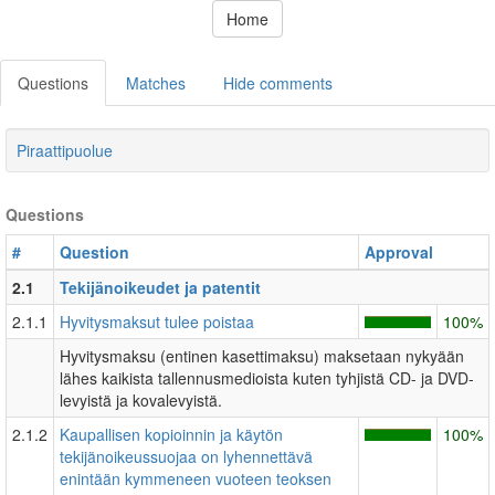
Home
Questions
Matches
Hide comments
Piraattipuolue
Questions
#
Question
Approval
2.1
Tekijänoikeudet ja patentit
2.1.1
Hyvitysmaksut tulee poistaa
100%
Hyvitysmaksu (entinen kasettimaksu) maksetaan nykyään
lähes kaikista tallennusmedioista kuten tyhjistä CD- ja DVD-
levyistä ja kovalevyistä.
2.1.2
Kaupallisen kopioinnin ja käytön
100%
tekijänoikeussuojaa on lyhennettävä
enintään kymmeneen vuoteen teoksen