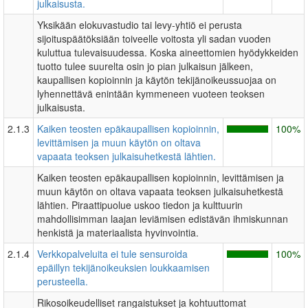
julkaisusta.
Yksikään elokuvastudio tai levy-yhtiö ei perusta
sijoituspäätöksiään toiveelle voitosta yli sadan vuoden
kuluttua tulevaisuudessa. Koska aineettomien hyödykkeiden
tuotto tulee suurelta osin jo pian julkaisun jälkeen,
kaupallisen kopioinnin ja käytön tekijänoikeussuojaa on
lyhennettävä enintään kymmeneen vuoteen teoksen
julkaisusta.
2.1.3
Kaiken teosten epäkaupallisen kopioinnin,
100%
levittämisen ja muun käytön on oltava
vapaata teoksen julkaisuhetkestä lähtien.
Kaiken teosten epäkaupallisen kopioinnin, levittämisen ja
muun käytön on oltava vapaata teoksen julkaisuhetkestä
lähtien. Piraattipuolue uskoo tiedon ja kulttuurin
mahdollisimman laajan leviämisen edistävän ihmiskunnan
henkistä ja materiaalista hyvinvointia.
2.1.4
Verkkopalveluita ei tule sensuroida
100%
epäillyn tekijänoikeuksien loukkaamisen
perusteella.
Rikosoikeudelliset rangaistukset ja kohtuuttomat