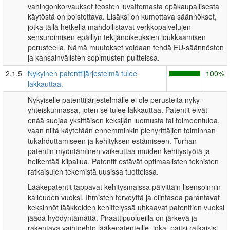
vahingonkorvaukset teosten luvattomasta epäkaupallisesta
käytöstä on poistettava. Lisäksi on kumottava säännökset,
jotka tällä hetkellä mahdollistavat verkkopalvelujen
sensuroimisen epäillyn tekijänoikeuksien loukkaamisen
perusteella. Nämä muutokset voidaan tehdä EU-säännösten
ja kansainvälisten sopimusten puitteissa.
2.1.5
Nykyinen patenttijärjestelmä tulee
100%
lakkauttaa.
Nykyiselle patenttijärjestelmälle ei ole perusteita nyky-
yhteiskunnassa, joten se tulee lakkauttaa. Patentit eivät
enää suojaa yksittäisen keksijän luomusta tai toimeentuloa,
vaan niitä käytetään ennemminkin pienyrittäjien toiminnan
tukahduttamiseen ja kehityksen estämiseen. Turhan
patentin myöntäminen vaikeuttaa muiden kehitystyötä ja
heikentää kilpailua. Patentit estävät optimaalisten teknisten
ratkaisujen tekemistä uusissa tuotteissa.
Lääkepatentit tappavat kehitysmaissa päivittäin lisensoinnin
kalleuden vuoksi. Ihmisten terveyttä ja elintasoa parantavat
keksinnöt lääkkeiden kehittelyssä uhkaavat patenttien vuoksi
jäädä hyödyntämättä. Piraattipuolueilla on järkevä ja
rakentava vaihtoehto lääkepatenteille, joka, paitsi ratkaisisi