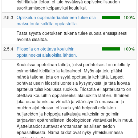
ristiriitaista tietoa, ei tule hyväksyä oppivelvollisuuden
suorittamiseen kelpaaviksi kouluiksi.
2.5.3
Opiskelun oppimateriaaleineen tulee olla
100%
maksutonta kaikilla oppiasteilla.
Tästä syystä opetuksen tukena tulee suosia ensisijaisesti
avointa sisältöä.
2.5.4
Filosofia on otettava kouluihin
100%
oppiaineeksi alaluokilta lähtien.
Kouluissa opetellaan taitoja, joiksi perinteisesti on mielletty
esimerkiksi kielitaito ja taitoaineet. Myös ajattelu pitäisi
nähdä taitona, jota on syytä opettaa ja kehittää. Lapset
pohtivat usein filosofisluonteisia kysymyksiä, ja tätä luovaa
ajattelua tulisi koulussa ruokkia. Filosofia eli ajattelutaito on
otettava kouluihin oppiaineeksi alaluokilta lähtien. Ihminen,
joka osaa tunnistaa virheitä ja vääristymiä omassaan ja
muiden ajattelussa, ei joudu yhtä helposti erilaisten
huijareiden ja helppoja ratkaisuja vaikeisiin ongelmiin
tarjoavien epärehellisten ideologioiden vietäväksi kuin muut.
Ajattelutaidot auttavat erottamaan asiallisen tiedon
epäasiallisesta. Nämä taidot ovat nyky-yhteiskunnassa