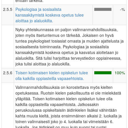
erittäin tärkeitä.
2.5.5
Psykologiaa ja sosiaalista
-%
kanssakäymistä koskeva opetus tulee
aloittaa jo alaluokilta.
Nyky-yhteiskunnassa on paljon valinnanmahdollisuuksia,
joten myös itsetuntemus on tärkeää. Jokaisen on hyvä
tuntea psykologiset tosiasiat omasta ja muiden ajattelusta ja
sosiaalisesta toiminnasta. Psykologiaa ja sosiaalista
kanssakäymistä koskeva opetus ja kasvatus aloitetaan jo
alaluokilta. Sitä tulisi harjoittaa terveystiedon oppiaineessa,
joka tulisi aloittaa jo alaluokilla.
2.5.6
Toisen kotimaisen kielen opiskelun tulee
100%
olla kaikilla oppiasteilla vapaaehtoista.
Valinnanmahdollisuuksia on korostettava myös kielten
opetuksessa. Ruotsin kielen pakollisuutta ei ole mielekästä
ylläpitää. Toisen kotimaisen kielen opiskelun tulee olla
kaikilla oppiasteilla vapaaehtoista. Jatkossakin
peruskoulussa opiskeltaisiin äidinkielen lisäksi vähintään
kahta muuta kieltä, joista ensimmäinen alkaisi 2. luokalla ja
toinen valinnaisesti joko jo 4. luokalla tai viimeistään 6.
luokalla. Jos äidinkieli on muu kuin suomi tai ruotsi,