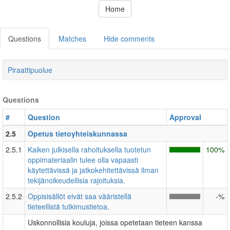
Home
Questions
Matches
Hide comments
Piraattipuolue
Questions
#
Question
Approval
2.5
Opetus tietoyhteiskunnassa
2.5.1
Kaiken julkisella rahoituksella tuotetun
100%
oppimateriaalin tulee olla vapaasti
käytettävissä ja jatkokehitettävissä ilman
tekijänoikeudellisia rajoituksia.
2.5.2
Oppisisällöt eivät saa vääristellä
-%
tieteellistä tutkimustietoa.
Uskonnollisia kouluja, joissa opetetaan tieteen kanssa