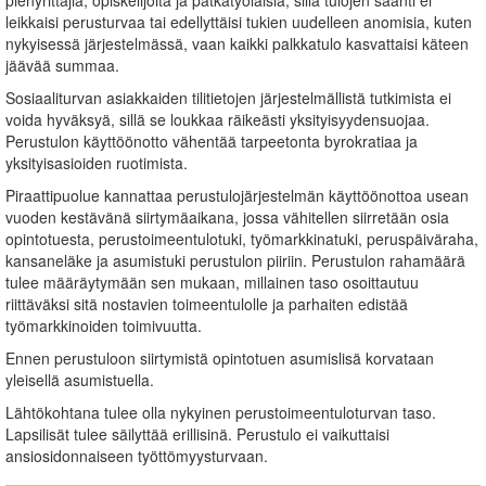
pienyrittäjiä, opiskelijoita ja pätkätyöläisiä, sillä tulojen saanti ei
leikkaisi perusturvaa tai edellyttäisi tukien uudelleen anomisia, kuten
nykyisessä järjestelmässä, vaan kaikki palkkatulo kasvattaisi käteen
jäävää summaa.
Sosiaaliturvan asiakkaiden tilitietojen järjestelmällistä tutkimista ei
voida hyväksyä, sillä se loukkaa räikeästi yksityisyydensuojaa.
Perustulon käyttöönotto vähentää tarpeetonta byrokratiaa ja
yksityisasioiden ruotimista.
Piraattipuolue kannattaa perustulojärjestelmän käyttöönottoa usean
vuoden kestävänä siirtymäaikana, jossa vähitellen siirretään osia
opintotuesta, perustoimeentulotuki, työmarkkinatuki, peruspäiväraha,
kansaneläke ja asumistuki perustulon piiriin. Perustulon rahamäärä
tulee määräytymään sen mukaan, millainen taso osoittautuu
riittäväksi sitä nostavien toimeentulolle ja parhaiten edistää
työmarkkinoiden toimivuutta.
Ennen perustuloon siirtymistä opintotuen asumislisä korvataan
yleisellä asumistuella.
Lähtökohtana tulee olla nykyinen perustoimeentuloturvan taso.
Lapsilisät tulee säilyttää erillisinä. Perustulo ei vaikuttaisi
ansiosidonnaiseen työttömyysturvaan.