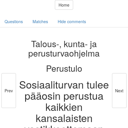
Home
Questions
Matches
Hide comments
Talous-, kunta- ja
perusturvaohjelma
Perustulo
Sosiaaliturvan tulee
Prev
Next
pääosin perustua
kaikkien
kansalaisten