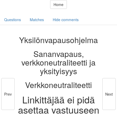
Home
Questions
Matches
Hide comments
Yksilönvapausohjelma
Sananvapaus,
verkkoneutraliteetti ja
yksityisyys
Verkkoneutraliteetti
Prev
Next
Linkittäjää ei pidä
asettaa vastuuseen