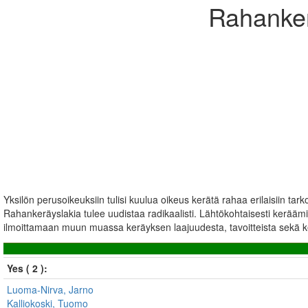
Rahanker
Yksilön perusoikeuksiin tulisi kuulua oikeus kerätä rahaa erilaisiin tar
Rahankeräyslakia tulee uudistaa radikaalisti. Lähtökohtaisesti kerääminen 
ilmoittamaan muun muassa keräyksen laajuudesta, tavoitteista sekä keräy
Yes ( 2 ):
Luoma-Nirva, Jarno
Kalliokoski, Tuomo