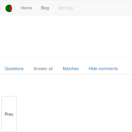
Home
Blog
Settings
Questions
Answer all
Matches
Hide comments
Prev