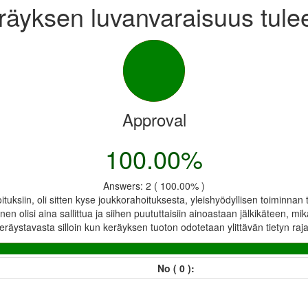
äyksen luvanvaraisuus tulee
Approval
100.00%
Answers: 2 ( 100.00% )
koituksiin, oli sitten kyse joukkorahoituksesta, yleishyödyllisen toiminna
olisi aina sallittua ja siihen puututtaisiin ainoastaan jälkikäteen, mikäli
stavasta silloin kun keräyksen tuoton odotetaan ylittävän tietyn rajan.
No ( 0 ):