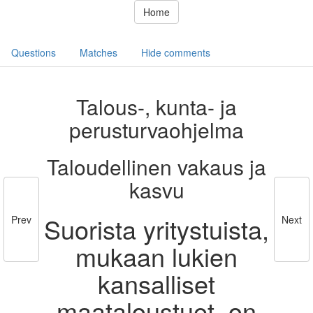
Home
Questions
Matches
Hide comments
Talous-, kunta- ja
perusturvaohjelma
Taloudellinen vakaus ja
kasvu
Suorista yritystuista,
Prev
Next
mukaan lukien
kansalliset
maataloustuet, on