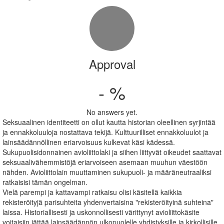
Approval
- %
No answers yet.
Seksuaalinen identiteetti on ollut kautta historian oleellinen syrjintää
ja ennakkoluuloja nostattava tekijä. Kulttuurilliset ennakkoluulot ja
lainsäädännöllinen eriarvoisuus kulkevat käsi kädessä.
Sukupuolisidonnainen avioliittolaki ja siihen liittyvät oikeudet saattavat
seksuaalivähemmistöjä eriarvoiseen asemaan muuhun väestöön
nähden. Avioliittolain muuttaminen sukupuoli- ja määräneutraaliksi
ratkaisisi tämän ongelman.
Vielä parempi ja kattavampi ratkaisu olisi käsitellä kaikkia
rekisteröityjä parisuhteita yhdenvertaisina "rekisteröityinä suhteina"
laissa. Historiallisesti ja uskonnollisesti värittynyt avioliittokäsite
voitaisiin jättää lainsäädännön ulkopuolelle yhdistyksille ja kirkollisille