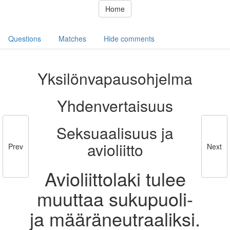
Home
Questions
Matches
Hide comments
Yksilönvapausohjelma
Yhdenvertaisuus
Seksuaalisuus ja
avioliitto
Prev
Next
Avioliittolaki tulee
muuttaa sukupuoli-
ja määräneutraaliksi.