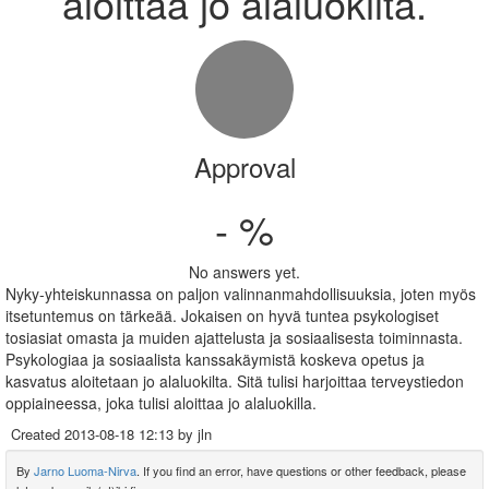
aloittaa jo alaluokilta.
Approval
- %
No answers yet.
Nyky-yhteiskunnassa on paljon valinnanmahdollisuuksia, joten myös
itsetuntemus on tärkeää. Jokaisen on hyvä tuntea psykologiset
tosiasiat omasta ja muiden ajattelusta ja sosiaalisesta toiminnasta.
Psykologiaa ja sosiaalista kanssakäymistä koskeva opetus ja
kasvatus aloitetaan jo alaluokilta. Sitä tulisi harjoittaa terveystiedon
oppiaineessa, joka tulisi aloittaa jo alaluokilla.
Created
2013-08-18 12:13
by jln
By
Jarno Luoma-Nirva
. If you find an error, have questions or other feedback, please