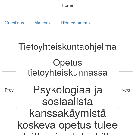
Home
Questions
Matches
Hide comments
Tietoyhteiskuntaohjelma
Opetus
tietoyhteiskunnassa
Psykologiaa ja
Prev
Next
sosiaalista
kanssakäymistä
koskeva opetus tulee