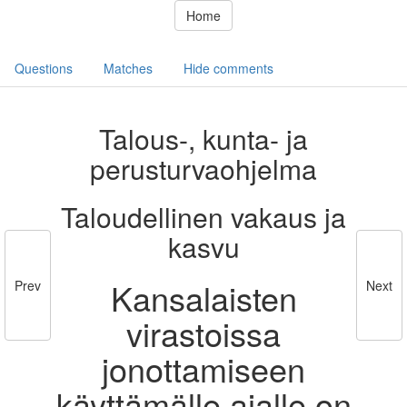
Home
Questions
Matches
Hide comments
Talous-, kunta- ja
perusturvaohjelma
Taloudellinen vakaus ja
kasvu
Kansalaisten
Prev
Next
virastoissa
jonottamiseen
käyttämälle ajalle on