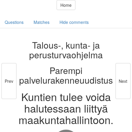
Home
Questions
Matches
Hide comments
Talous-, kunta- ja
perusturvaohjelma
Parempi
palvelurakenneuudistus
Prev
Next
Kuntien tulee voida
halutessaan liittyä
maakuntahallintoon.