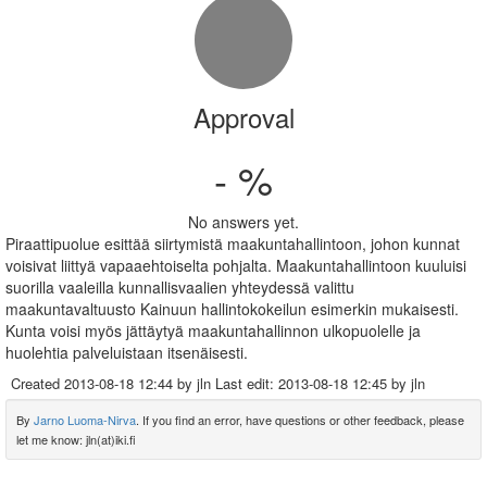
Approval
- %
No answers yet.
Piraattipuolue esittää siirtymistä maakuntahallintoon, johon kunnat
voisivat liittyä vapaaehtoiselta pohjalta. Maakuntahallintoon kuuluisi
suorilla vaaleilla kunnallisvaalien yhteydessä valittu
maakuntavaltuusto Kainuun hallintokokeilun esimerkin mukaisesti.
Kunta voisi myös jättäytyä maakuntahallinnon ulkopuolelle ja
huolehtia palveluistaan itsenäisesti.
Created
2013-08-18 12:44
by jln Last edit:
2013-08-18 12:45
by jln
By
Jarno Luoma-Nirva
. If you find an error, have questions or other feedback, please
let me know: jln(at)iki.fi