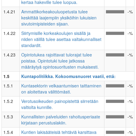
kertaa hakeville tulee luopua.
1.4.21
Ammattikorkeakouluopetusta tulee
-%
keskittää laajempiin yksiköihin lukuisien
sivutoimipisteiden sijaan.
1.4.22
Siirtymisille korkeakoulujen sisällä ja
-%
niiden välillä tulee asettaa valtakunnalliset
standardit.
1.4.23
Opintotukea rajoittavat tulorajat tulee
-%
poistaa. Opintotuki tulee jatkossa
määräytyä opintosuoritusten mukaisesti.
1.5
Kuntapolitiikka. Kokoomusnuoret vaatii, että:
1.5.1
Kuntasektorin velkaantumisen taittaminen
-%
on aloitettava välittömästi.
1.5.2
Verotusoikeuden painopistettä siirretään
-%
valtiolta kunnille.
1.5.3
Kunnallisten palveluiden rahoitusperiaate
-%
kirjataan perustuslakiin.
1.5.4
Kuntien lakisääteisiä tehtäviä karsittava
-%