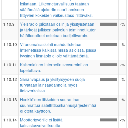
leikataan. Liikenneturvallisuus taataan
säätämällä ajokortin suorittamiseen
liittyvien kokeiden vaikeustaso riittäväksi.
1.10.9
Yleisradio pilkotaan osiin ja yksityistetään
-%
ja tärkeät julkisen palvelun toiminnot kuten
hätätiedotteet ostetaan budjettivaroin.
1.10.10
Viranomaisasiointi mahdollistetaan
-%
Internetissä kaikissa niissä asioissa, joissa
fyysinen läsnäolo ei ole välttämätöntä.
1.10.11
Kaikenlainen Internetin sensurointi on
-%
lopetettava.
1.10.12
Sananvapaus ja yksityisyyden suoja
-%
turvataan lainsäädännöllä myös
tietoverkoissa.
1.10.13
Henkilöiden liikkeiden seurantaan
-%
suunnattua satelliittipaikannusjärjestelmää
ei oteta käyttöön.
1.10.14
Moottoripyörille ei lisätä
-%
katsastusvelvollisuutta.