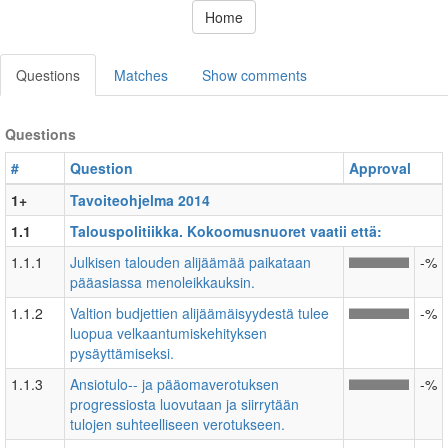
Home
Questions
Matches
Show comments
Questions
#
Question
Approval
1+
Tavoiteohjelma 2014
1.1
Talouspolitiikka. Kokoomusnuoret vaatii että:
1.1.1
Julkisen talouden alijäämää paikataan
-%
pääasiassa menoleikkauksin.
1.1.2
Valtion budjettien alijäämäisyydestä tulee
-%
luopua velkaantumiskehityksen
pysäyttämiseksi.
1.1.3
Ansiotulo-­‐ ja pääomaverotuksen
-%
progressiosta luovutaan ja siirrytään
tulojen suhteelliseen verotukseen.