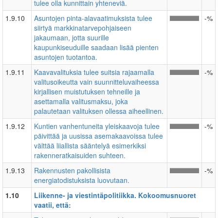
tulee olla kunnittain yhteneviä.
1.9.10
Asuntojen pinta-alavaatimuksista tulee
-%
siirtyä markkinatarvepohjaiseen
jakaumaan, jotta suurille
kaupunkiseuduille saadaan lisää pienten
asuntojen tuotantoa.
1.9.11
Kaavavalituksia tulee suitsia rajaamalla
-%
valitusoikeutta vain suunnitteluvaiheessa
kirjallisen muistutuksen tehneille ja
asettamalla valitusmaksu, joka
palautetaan valituksen ollessa aiheellinen.
1.9.12
Kuntien vanhentuneita yleiskaavoja tulee
-%
päivittää ja uusissa asemakaavoissa tulee
välttää liiallista sääntelyä esimerkiksi
rakenneratkaisuiden suhteen.
1.9.13
Rakennusten pakollisista
-%
energiatodistuksista luovutaan.
1.10
Liikenne- ja viestintäpolitiikka. Kokoomusnuoret
vaatii, että: