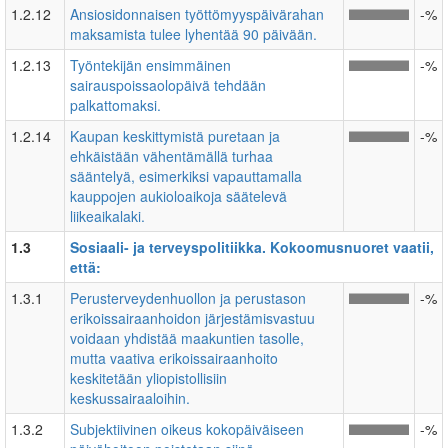
1.2.12
Ansiosidonnaisen työttömyyspäivärahan
-%
maksamista tulee lyhentää 90 päivään.
1.2.13
Työntekijän ensimmäinen
-%
sairauspoissaolopäivä tehdään
palkattomaksi.
1.2.14
Kaupan keskittymistä puretaan ja
-%
ehkäistään vähentämällä turhaa
sääntelyä, esimerkiksi vapauttamalla
kauppojen aukioloaikoja säätelevä
liikeaikalaki.
1.3
Sosiaali- ja terveyspolitiikka. Kokoomusnuoret vaatii,
että:
1.3.1
Perusterveydenhuollon ja perustason
-%
erikoissairaanhoidon järjestämisvastuu
voidaan yhdistää maakuntien tasolle,
mutta vaativa erikoissairaanhoito
keskitetään yliopistollisiin
keskussairaaloihin.
1.3.2
Subjektiivinen oikeus kokopäiväiseen
-%