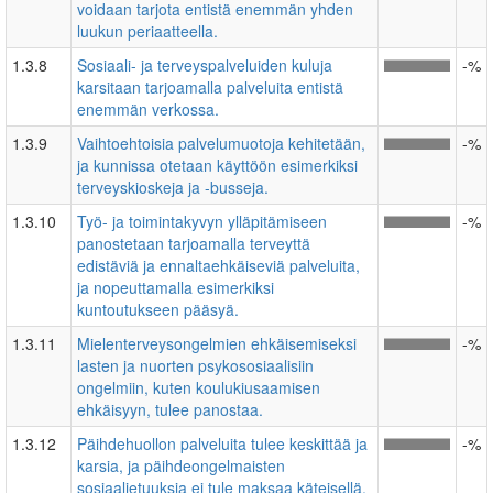
voidaan tarjota entistä enemmän yhden
luukun periaatteella.
1.3.8
Sosiaali- ja terveyspalveluiden kuluja
-%
karsitaan tarjoamalla palveluita entistä
enemmän verkossa.
1.3.9
Vaihtoehtoisia palvelumuotoja kehitetään,
-%
ja kunnissa otetaan käyttöön esimerkiksi
terveyskioskeja ja -busseja.
1.3.10
Työ- ja toimintakyvyn ylläpitämiseen
-%
panostetaan tarjoamalla terveyttä
edistäviä ja ennaltaehkäiseviä palveluita,
ja nopeuttamalla esimerkiksi
kuntoutukseen pääsyä.
1.3.11
Mielenterveysongelmien ehkäisemiseksi
-%
lasten ja nuorten psykososiaalisiin
ongelmiin, kuten koulukiusaamisen
ehkäisyyn, tulee panostaa.
1.3.12
Päihdehuollon palveluita tulee keskittää ja
-%
karsia, ja päihdeongelmaisten
sosiaalietuuksia ei tule maksaa käteisellä,