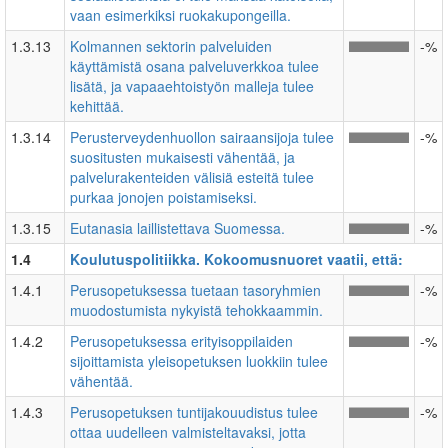
vaan esimerkiksi ruokakupongeilla.
1.3.13
Kolmannen sektorin palveluiden
-%
käyttämistä osana palveluverkkoa tulee
lisätä, ja vapaaehtoistyön malleja tulee
kehittää.
1.3.14
Perusterveydenhuollon sairaansijoja tulee
-%
suositusten mukaisesti vähentää, ja
palvelurakenteiden välisiä esteitä tulee
purkaa jonojen poistamiseksi.
1.3.15
Eutanasia laillistettava Suomessa.
-%
1.4
Koulutuspolitiikka. Kokoomusnuoret vaatii, että:
1.4.1
Perusopetuksessa tuetaan tasoryhmien
-%
muodostumista nykyistä tehokkaammin.
1.4.2
Perusopetuksessa erityisoppilaiden
-%
sijoittamista yleisopetuksen luokkiin tulee
vähentää.
1.4.3
Perusopetuksen tuntijakouudistus tulee
-%
ottaa uudelleen valmisteltavaksi, jotta