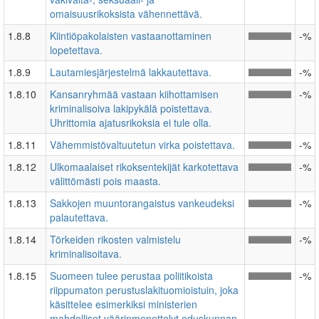
omaisuusrikoksista vähennettävä.
1.8.8
Kiintiöpakolaisten vastaanottaminen
-%
lopetettava.
1.8.9
Lautamiesjärjestelmä lakkautettava.
-%
1.8.10
Kansanryhmää vastaan kiihottamisen
-%
kriminalisoiva lakipykälä poistettava.
Uhrittomia ajatusrikoksia ei tule olla.
1.8.11
Vähemmistövaltuutetun virka poistettava.
-%
1.8.12
Ulkomaalaiset rikoksentekijät karkotettava
-%
välittömästi pois maasta.
1.8.13
Sakkojen muuntorangaistus vankeudeksi
-%
palautettava.
1.8.14
Törkeiden rikosten valmistelu
-%
kriminalisoitava.
1.8.15
Suomeen tulee perustaa poliitikoista
-%
riippumaton perustuslakituomioistuin, joka
käsittelee esimerkiksi ministerien
mahdolliset väärinmenettelyt eduskunnan