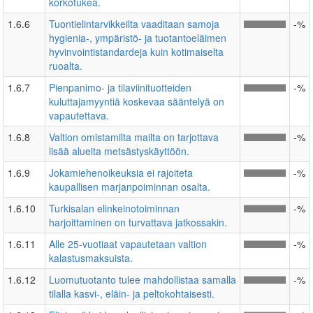
korkotukea.
1.6.6
Tuontielintarvikkeilta vaaditaan samoja
-%
hygienia-, ympäristö- ja tuotantoeläimen
hyvinvointistandardeja kuin kotimaiselta
ruoalta.
1.6.7
Pienpanimo- ja tilaviinituotteiden
-%
kuluttajamyyntiä koskevaa sääntelyä on
vapautettava.
1.6.8
Valtion omistamilta mailta on tarjottava
-%
lisää alueita metsästyskäyttöön.
1.6.9
Jokamiehenoikeuksia ei rajoiteta
-%
kaupallisen marjanpoiminnan osalta.
1.6.10
Turkisalan elinkeinotoiminnan
-%
harjoittaminen on turvattava jatkossakin.
1.6.11
Alle 25-vuotiaat vapautetaan valtion
-%
kalastusmaksuista.
1.6.12
Luomutuotanto tulee mahdollistaa samalla
-%
tilalla kasvi-, eläin- ja peltokohtaisesti.