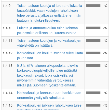
1.4.9
Toisen asteen kouluja ei tule rahoituksella
-%
tasapäistää, vaan koulujen rahoituksen
tulee perustua jatkossa entistä enemmän
laatuun ja tuloksellisuuteen.
1.4.10
Lukiota ja ammattikoulua tulee kehittää
-%
jatkossakin erillisinä koulutusmuotoina.
1.4.11
Toisen asteen koulujen ja korkeakoulujen
-%
yhteistyötä on lisättävä.
1.4.12
Korkeakoulujen koulutusvientiä tulee lisätä
-%
ja kehittää.
1.4.13
EU ja ETA-­‐alueen ulkopuolelta tuleville
-%
korkeakouluopiskelijoille tulee määrätä
lukukausimaksut, jotka opiskelija voi
myöhemmin vähentää verotuksessa,
mikäli jää Suomeen työskentelemään.
1.4.14
Korkeakouluja kannustetaan hankkimaan
-%
enemmän yksityistä rahoitusta.
1.4.15
Korkeakoulujen julkisen rahoituksen tulee
-%