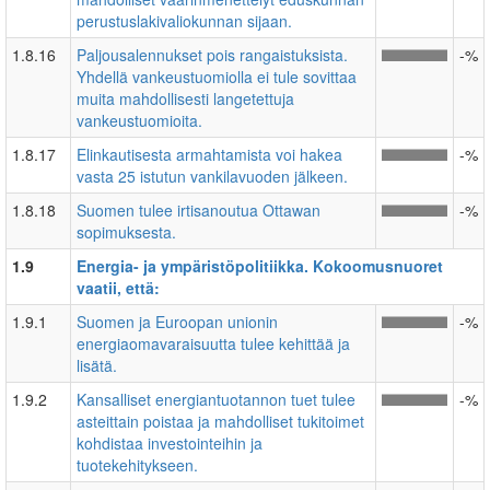
perustuslakivaliokunnan sijaan.
1.8.16
Paljousalennukset pois rangaistuksista.
-%
Yhdellä vankeustuomiolla ei tule sovittaa
muita mahdollisesti langetettuja
vankeustuomioita.
1.8.17
Elinkautisesta armahtamista voi hakea
-%
vasta 25 istutun vankilavuoden jälkeen.
1.8.18
Suomen tulee irtisanoutua Ottawan
-%
sopimuksesta.
1.9
Energia- ja ympäristöpolitiikka. Kokoomusnuoret
vaatii, että:
1.9.1
Suomen ja Euroopan unionin
-%
energiaomavaraisuutta tulee kehittää ja
lisätä.
1.9.2
Kansalliset energiantuotannon tuet tulee
-%
asteittain poistaa ja mahdolliset tukitoimet
kohdistaa investointeihin ja
tuotekehitykseen.