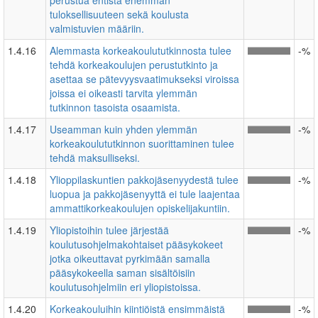
perustua entistä enemmän
tuloksellisuuteen sekä koulusta
valmistuvien määriin.
1.4.16
Alemmasta korkeakoulututkinnosta tulee
-%
tehdä korkeakoulujen perustutkinto ja
asettaa se pätevyysvaatimukseksi viroissa
joissa ei oikeasti tarvita ylemmän
tutkinnon tasoista osaamista.
1.4.17
Useamman kuin yhden ylemmän
-%
korkeakoulututkinnon suorittaminen tulee
tehdä maksulliseksi.
1.4.18
Ylioppilaskuntien pakkojäsenyydestä tulee
-%
luopua ja pakkojäsenyyttä ei tule laajentaa
ammattikorkeakoulujen opiskelijakuntiin.
1.4.19
Yliopistoihin tulee järjestää
-%
koulutusohjelmakohtaiset pääsykokeet
jotka oikeuttavat pyrkimään samalla
pääsykokeella saman sisältöisiin
koulutusohjelmiin eri yliopistoissa.
1.4.20
Korkeakouluihin kiintiöistä ensimmäistä
-%