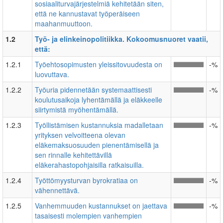
sosiaaliturvajärjestelmiä kehitetään siten,
että ne kannustavat työperäiseen
maahanmuuttoon.
1.2
Työ- ja elinkeinopolitiikka. Kokoomusnuoret vaatii,
että:
1.2.1
Työehtosopimusten yleissitovuudesta on
-%
luovuttava.
1.2.2
Työuria pidennetään systemaattisesti
-%
koulutusaikoja lyhentämällä ja eläkkeelle
siirtymistä myöhentämällä.
1.2.3
Työllistämisen kustannuksia madalletaan
-%
yrityksen velvoitteena olevan
eläkemaksuosuuden pienentämisellä ja
sen rinnalle kehitettävillä
eläkerahastopohjaisilla ratkaisuilla.
1.2.4
Työttömyysturvan byrokratiaa on
-%
vähennettävä.
1.2.5
Vanhemmuuden kustannukset on jaettava
-%
tasaisesti molempien vanhempien