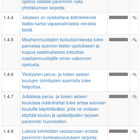
opetus vastaisi paremmin nyky-
yhteiskunnan tarpeita.
1.4.4
Jokaisen on opiskeltava äidinkielensä
-%
lisäksi kahta vapaavalintaista vierasta
kieltä.
1.4.5
Maahanmuuttajien kotouttamisessa tulee
-%
panostaa suomen kielen opetukseen ja
luopua vaatimuksesta toteuttaa
maahanmuuttajille oman uskonnon
opetusta.
1.4.6
Yksityisten perus- ja toisen asteen
-%
koulujen toimilupien saamista tulee
helpottaa.
1.4.7
Julkisissa perus- ja toisen asteen
-%
kouluissa määrärahat tulee antaa suoraan
kouluille käytettäväksi, jotta ne voidaan
käyttää koulun ja opiskelijoiden tarpeet
paremmin huomioiden.
1.4.8
Lukiota kehitetään vastaamaan entistä
-%
paremmin korkeakoulutuksen tarpeita.