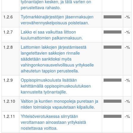
työnantajien kesken, ja tätä varten on
perustettava rahasto.
1.2.6
Työmarkkinajärjestöjen jäsenmaksujen
-%
verovähennyskelpoisuus poistetaan.
1.2.7
Lakko ei saa vaikuttaa liittoon
-%
kuulumattomien palkanmaksuun.
1.2.8
Laittomien lakkojen järjestämisestä
-%
langetettavien sakkojen rinnalle
säädetään sanktioksi myös
vahingonkorvausvelvollisuus yritykselle
aiheutetun tappion perusteella.
1.2.9
Oppisopimuskoulusta lisätään
-%
kehittämällä oppisopimuskoulutuksen
kannusteita työnantajille.
1.2.10
Valtion ja kuntien monopoleja puretaan ja
-%
niiden toimialoja vapautetaan kilpailulle.
1.2.11
Yhteisöverotuksessa siirrytään
-%
verottamaan ainoastaan yrityksistä
nostettavaa voittoa.