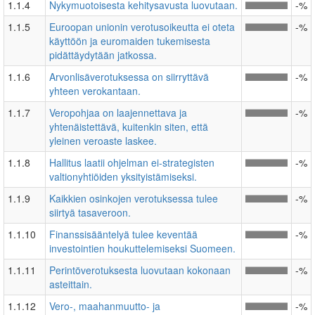
1.1.4
Nykymuotoisesta kehitysavusta luovutaan.
-%
1.1.5
Euroopan unionin verotusoikeutta ei oteta
-%
käyttöön ja euromaiden tukemisesta
pidättäydytään jatkossa.
1.1.6
Arvonlisäverotuksessa on siirryttävä
-%
yhteen verokantaan.
1.1.7
Veropohjaa on laajennettava ja
-%
yhtenäistettävä, kuitenkin siten, että
yleinen veroaste laskee.
1.1.8
Hallitus laatii ohjelman ei-strategisten
-%
valtionyhtiöiden yksityistämiseksi.
1.1.9
Kaikkien osinkojen verotuksessa tulee
-%
siirtyä tasaveroon.
1.1.10
Finanssisääntelyä tulee keventää
-%
investointien houkuttelemiseksi Suomeen.
1.1.11
Perintöverotuksesta luovutaan kokonaan
-%
asteittain.
1.1.12
Vero-­, maahanmuutto-­ ja
-%