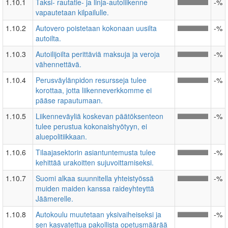
1.10.1
Taksi- rautatie- ja linja-autoliikenne
-%
vapautetaan kilpailulle.
1.10.2
Autovero poistetaan kokonaan uusilta
-%
autoilta.
1.10.3
Autoilijoilta perittäviä maksuja ja veroja
-%
vähennettävä.
1.10.4
Perusväylänpidon resursseja tulee
-%
korottaa, jotta liikenneverkkomme ei
pääse rapautumaan.
1.10.5
Liikenneväyliä koskevan päätöksenteon
-%
tulee perustua kokonaishyötyyn, ei
aluepolitiikkaan.
1.10.6
Tilaajasektorin asiantuntemusta tulee
-%
kehittää urakoitten sujuvoittamiseksi.
1.10.7
Suomi alkaa suunnitella yhteistyössä
-%
muiden maiden kanssa raideyhteyttä
Jäämerelle.
1.10.8
Autokoulu muutetaan yksivaiheiseksi ja
-%
sen kasvatettua pakollista opetusmäärää