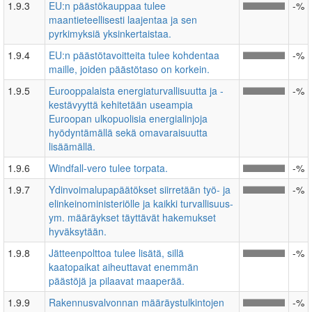
1.9.3
EU:n päästökauppaa tulee
-%
maantieteellisesti laajentaa ja sen
pyrkimyksiä yksinkertaistaa.
1.9.4
EU:n päästötavoitteita tulee kohdentaa
-%
maille, joiden päästötaso on korkein.
1.9.5
Eurooppalaista energiaturvallisuutta ja -
-%
kestävyyttä kehitetään useampia
Euroopan ulkopuolisia energialinjoja
hyödyntämällä sekä omavaraisuutta
lisäämällä.
1.9.6
Windfall-vero tulee torpata.
-%
1.9.7
Ydinvoimalupapäätökset siirretään työ- ja
-%
elinkeinoministeriölle ja kaikki turvallisuus-
ym. määräykset täyttävät hakemukset
hyväksytään.
1.9.8
Jätteenpolttoa tulee lisätä, sillä
-%
kaatopaikat aiheuttavat enemmän
päästöjä ja pilaavat maaperää.
1.9.9
Rakennusvalvonnan määräystulkintojen
-%