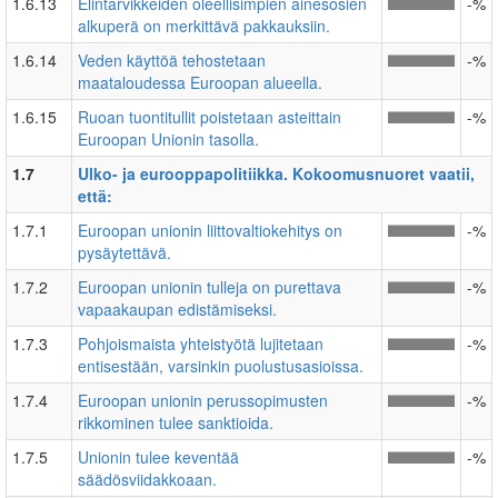
1.6.13
Elintarvikkeiden oleellisimpien ainesosien
-%
alkuperä on merkittävä pakkauksiin.
1.6.14
Veden käyttöä tehostetaan
-%
maataloudessa Euroopan alueella.
1.6.15
Ruoan tuontitullit poistetaan asteittain
-%
Euroopan Unionin tasolla.
1.7
Ulko- ja eurooppapolitiikka. Kokoomusnuoret vaatii,
että:
1.7.1
Euroopan unionin liittovaltiokehitys on
-%
pysäytettävä.
1.7.2
Euroopan unionin tulleja on purettava
-%
vapaakaupan edistämiseksi.
1.7.3
Pohjoismaista yhteistyötä lujitetaan
-%
entisestään, varsinkin puolustusasioissa.
1.7.4
Euroopan unionin perussopimusten
-%
rikkominen tulee sanktioida.
1.7.5
Unionin tulee keventää
-%
säädösviidakkoaan.