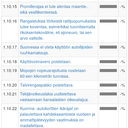
1.10.15
Promillerajaa ei tule alentaa maantie-,
-%
eikä vesiliikenteessä.
1.10.16
Rangaistuksia törkeistä rattijuopumuksista
-%
tulee koventaa, esimerkiksi tuomitsemalla
rikoksentekoväline, eli ajoneuvo, tai sen
arvo valtiolle.
1.10.17
Suomessa ei oteta käyttöön autoilijoiden
-%
ruuhkamaksuja.
1.10.18
Käyttövoimavero poistetaan.
-%
1.10.19
Mopojen nopeusrajoitusta nostetaan
-%
60:een kilometriin tunnissa.
1.10.20
Talvirengaspakko poistettava.
-%
1.10.21
Tekijänoikeuslakia uudistettava
-%
vastaamaan kansalaisten oikeustajua.
1.10.22
Kuorma-­‐autokorttien ikärajat on
-%
palautettava kahdeksaantoista vuoteen ja
ammattipätevyyden vaatimuksia on
madallettava.