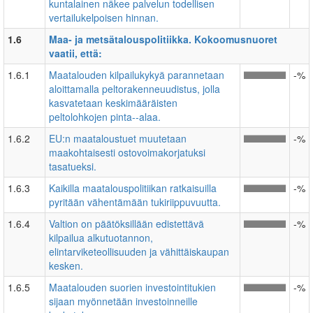
kuntalainen näkee palvelun todellisen
vertailukelpoisen hinnan.
1.6
Maa- ja metsätalouspolitiikka. Kokoomusnuoret
vaatii, että:
1.6.1
Maatalouden kilpailukykyä parannetaan
-%
aloittamalla peltorakenneuudistus, jolla
kasvatetaan keskimääräisten
peltolohkojen pinta-­‐alaa.
1.6.2
EU:n maataloustuet muutetaan
-%
maakohtaisesti ostovoimakorjatuksi
tasatueksi.
1.6.3
Kaikilla maatalouspolitiikan ratkaisuilla
-%
pyritään vähentämään tukiriippuvuutta.
1.6.4
Valtion on päätöksillään edistettävä
-%
kilpailua alkutuotannon,
elintarviketeollisuuden ja vähittäiskaupan
kesken.
1.6.5
Maatalouden suorien investointitukien
-%
sijaan myönnetään investoinneille