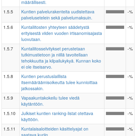
määrällisesti.
1.5.5
Kuntien palvelurakenteita uudistettava
-%
palvelusetelein sekä palvelumaksuin.
1.5.6
Kuntaliitosten yhteyteen säädetystä
-%
erityisestä viiden vuoden irtisanomisajasta
luovutaan.
1.5.7
Kuntaliitosselvitykset perustetaan
-%
tutkimustietoon ja niillä tavoitellaan
tehokkuutta ja kilpailukykyä. Kunnan koko
ei ole itseisarvo.
1.5.8
Kuntien perustuslaillista
-%
itsemääräämisoikeutta tulee kunnioittaa
jatkossakin.
1.5.9
Vapaakuntakokeilu tulee viedä
-%
käytäntöön.
1.5.10
Julkiset kuntien ranking-listat otettava
-%
käyttöön.
1.5.11
Kuntalaisaloitteiden käsittelyajat on
-%
saatava kuriin.