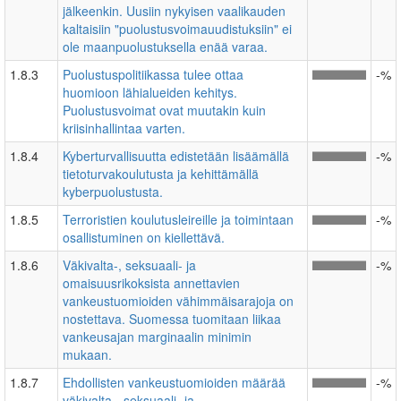
jälkeenkin. Uusiin nykyisen vaalikauden
kaltaisiin "puolustusvoimauudistuksiin" ei
ole maanpuolustuksella enää varaa.
1.8.3
Puolustuspolitiikassa tulee ottaa
-%
huomioon lähialueiden kehitys.
Puolustusvoimat ovat muutakin kuin
kriisinhallintaa varten.
1.8.4
Kyberturvallisuutta edistetään lisäämällä
-%
tietoturvakoulutusta ja kehittämällä
kyberpuolustusta.
1.8.5
Terroristien koulutusleireille ja toimintaan
-%
osallistuminen on kiellettävä.
1.8.6
Väkivalta-, seksuaali- ja
-%
omaisuusrikoksista annettavien
vankeustuomioiden vähimmäisarajoja on
nostettava. Suomessa tuomitaan liikaa
vankeusajan marginaalin minimin
mukaan.
1.8.7
Ehdollisten vankeustuomioiden määrää
-%
väkivalta-, seksuaali- ja