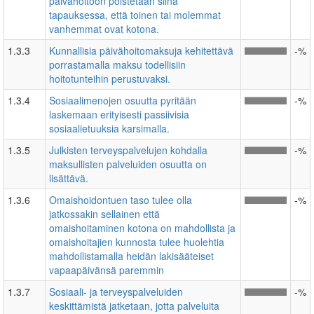
päivähoitoon poistetaan siinä
tapauksessa, että toinen tai molemmat
vanhemmat ovat kotona.
1.3.3
Kunnallisia päivähoitomaksuja kehitettävä
-%
porrastamalla maksu todellisiin
hoitotunteihin perustuvaksi.
1.3.4
Sosiaalimenojen osuutta pyritään
-%
laskemaan erityisesti passiivisia
sosiaalietuuksia karsimalla.
1.3.5
Julkisten terveyspalvelujen kohdalla
-%
maksullisten palveluiden osuutta on
lisättävä.
1.3.6
Omaishoidontuen taso tulee olla
-%
jatkossakin sellainen että
omaishoitaminen kotona on mahdollista ja
omaishoitajien kunnosta tulee huolehtia
mahdollistamalla heidän lakisääteiset
vapaapäivänsä paremmin
1.3.7
Sosiaali- ja terveyspalveluiden
-%
keskittämistä jatketaan, jotta palveluita