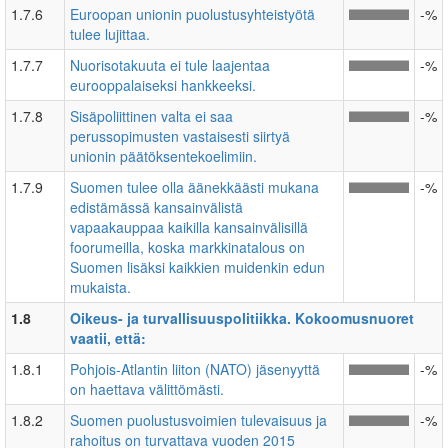
1.7.6
Euroopan unionin puolustusyhteistyötä
-%
tulee lujittaa.
1.7.7
Nuorisotakuuta ei tule laajentaa
-%
eurooppalaiseksi hankkeeksi.
1.7.8
Sisäpoliittinen valta ei saa
-%
perussopimusten vastaisesti siirtyä
unionin päätöksentekoelimiin.
1.7.9
Suomen tulee olla äänekkäästi mukana
-%
edistämässä kansainvälistä
vapaakauppaa kaikilla kansainvälisillä
foorumeilla, koska markkinatalous on
Suomen lisäksi kaikkien muidenkin edun
mukaista.
1.8
Oikeus- ja turvallisuuspolitiikka. Kokoomusnuoret
vaatii, että:
1.8.1
Pohjois-Atlantin liiton (NATO) jäsenyyttä
-%
on haettava välittömästi.
1.8.2
Suomen puolustusvoimien tulevaisuus ja
-%
rahoitus on turvattava vuoden 2015