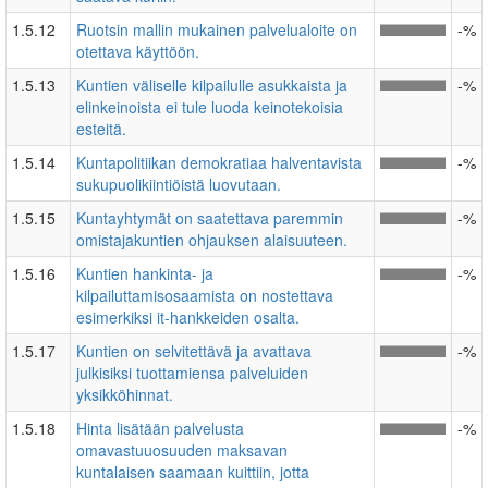
1.5.12
Ruotsin mallin mukainen palvelualoite on
-%
otettava käyttöön.
1.5.13
Kuntien väliselle kilpailulle asukkaista ja
-%
elinkeinoista ei tule luoda keinotekoisia
esteitä.
1.5.14
Kuntapolitiikan demokratiaa halventavista
-%
sukupuolikiintiöistä luovutaan.
1.5.15
Kuntayhtymät on saatettava paremmin
-%
omistajakuntien ohjauksen alaisuuteen.
1.5.16
Kuntien hankinta- ja
-%
kilpailuttamisosaamista on nostettava
esimerkiksi it-hankkeiden osalta.
1.5.17
Kuntien on selvitettävä ja avattava
-%
julkisiksi tuottamiensa palveluiden
yksikköhinnat.
1.5.18
Hinta lisätään palvelusta
-%
omavastuuosuuden maksavan
kuntalaisen saamaan kuittiin, jotta