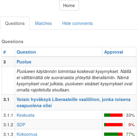
Home
Questions
Matches
Hide comments
Questions
#
Question
Approval
3
Puolue
Puolueen käytännön toimintaa koskevat kysymykset. Näillä
ei välttämättä ole suoranaista yhteyttä liberalismiin. Nämä
kysymykset ovat julkisia, puolueen sisäiset kysymykset ovat
omalla rajoitetulla sivullaan.
3.1
Voisin hyväksyä Liberaaleille vaaliliiton, jonka toisena
osapuolena olisi
3.1.1
Keskusta
33%
3.1.2
SDP
9%
3.1.3
Kokoomus
77%