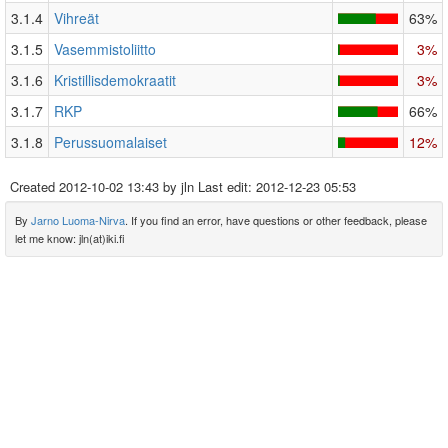
3.1.4
Vihreät
63%
3.1.5
Vasemmistoliitto
3%
3.1.6
Kristillisdemokraatit
3%
3.1.7
RKP
66%
3.1.8
Perussuomalaiset
12%
Created
2012-10-02 13:43
by jln Last edit:
2012-12-23 05:53
By
Jarno Luoma-Nirva
. If you find an error, have questions or other feedback, please
let me know: jln(at)iki.fi