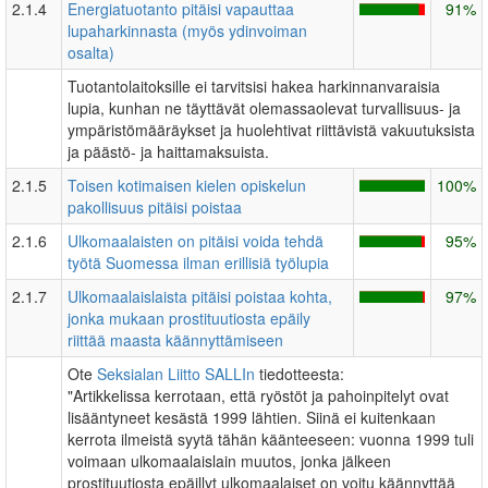
2.1.4
Energiatuotanto pitäisi vapauttaa
91%
lupaharkinnasta (myös ydinvoiman
osalta)
Tuotantolaitoksille ei tarvitsisi hakea harkinnanvaraisia
lupia, kunhan ne täyttävät olemassaolevat turvallisuus- ja
ympäristömääräykset ja huolehtivat riittävistä vakuutuksista
ja päästö- ja haittamaksuista.
2.1.5
Toisen kotimaisen kielen opiskelun
100%
pakollisuus pitäisi poistaa
2.1.6
Ulkomaalaisten on pitäisi voida tehdä
95%
työtä Suomessa ilman erillisiä työlupia
2.1.7
Ulkomaalaislaista pitäisi poistaa kohta,
97%
jonka mukaan prostituutiosta epäily
riittää maasta käännyttämiseen
Ote
Seksialan Liitto SALLIn
tiedotteesta:
"Artikkelissa kerrotaan, että ryöstöt ja pahoinpitelyt ovat
lisääntyneet kesästä 1999 lähtien. Siinä ei kuitenkaan
kerrota ilmeistä syytä tähän käänteeseen: vuonna 1999 tuli
voimaan ulkomaalaislain muutos, jonka jälkeen
prostituutiosta epäillyt ulkomaalaiset on voitu käännyttää