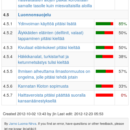
samalle tasolle kuin miesvaltaisilla aloilla
4.5
Luonnonsuojelu
4.5.1
Ydinvoiman käyttöä pitäisi lisätä
85%
4.5.2
Älykkäiden eläinten (delfiinit, valaat)
50%
tappaminen pitäisi kieltää
4.5.3
Kivuliaat eläinkokeet pitäisi kieltää
50%
4.5.4
Häkkikanalat, turkistarhat ja
38%
ketunmetsästys tulisi kieltää
4.5.5
Ihmisen aiheuttama ilmastonmuutos on
57%
ongelma, jolle pitäisi tehdä jotain
4.5.6
Kannatan Kioton sopimusta
33%
4.5.7
Haittaveroista pitäisi päättää suoralla
0%
kansanäänestyksellä
Created
2012-10-02 13:43
by jln Last edit:
2012-12-23 05:53
By
Jarno Luoma-Nirva
. If you find an error, have questions or other feedback, please
let me know: jln(at)iki.fi