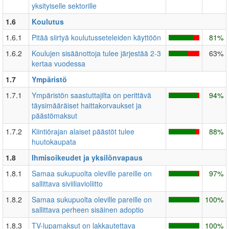
yksityiselle sektorille
1.6
Koulutus
1.6.1
Pitää siirtyä koulutusseteleiden käyttöön
81%
1.6.2
Koulujen sisäänottoja tulee järjestää 2-3
63%
kertaa vuodessa
1.7
Ympäristö
1.7.1
Ympäristön saastuttajilta on perittävä
94%
täysimääräiset haittakorvaukset ja
päästömaksut
1.7.2
Kiintiörajan alaiset päästöt tulee
88%
huutokaupata
1.8
Ihmisoikeudet ja yksilönvapaus
1.8.1
Samaa sukupuolta oleville pareille on
97%
sallittava siviiliavioliitto
1.8.2
Samaa sukupuolta oleville pareille on
100%
sallittava perheen sisäinen adoptio
1.8.3
TV-lupamaksut on lakkautettava
100%