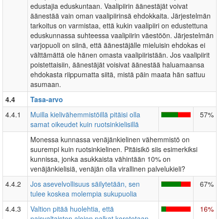
edustajia eduskuntaan. Vaalipiirin äänestäjät voivat
äänestää vain oman vaalipiirinsä ehdokkaita. Järjestelmän
tarkoitus on varmistaa, että kukin vaalipiiri on edustettuna
eduskunnassa suhteessa vaalipiirin väestöön. Järjestelmän
varjopuoli on siinä, että äänestäjälle mieluisin ehdokas ei
välttämättä ole hänen omasta vaalipiiristään. Jos vaalipiirit
poistettaisiin, äänestäjät voisivat äänestää haluamaansa
ehdokasta riippumatta siitä, mistä päin maata hän sattuu
asumaan.
4.4
Tasa-arvo
4.4.1
Muilla kielivähemmistöillä pitäisi olla
57%
samat oikeudet kuin ruotsinkielisillä
Monessa kunnassa venäjänkielinen vähemmistö on
suurempi kuin ruotsinkielinen. Pitäisikö siis esimerkiksi
kunnissa, jonka asukkaista vähintään 10% on
venäjänkielisiä, venäjän olla virallinen palvelukieli?
4.4.2
Jos asevelvollisuus säilytetään, sen
67%
tulee koskea molempia sukupuolia
4.4.3
Valtion pitää huolehtia, että
16%
naisvaltaisten alojen palkat korotetaan