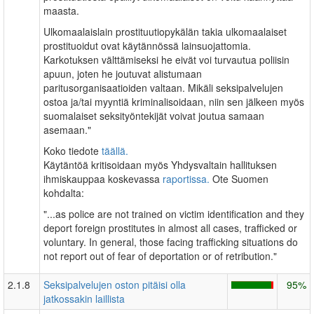
maasta.
Ulkomaalaislain prostituutiopykälän takia ulkomaalaiset
prostituoidut ovat käytännössä lainsuojattomia.
Karkotuksen välttämiseksi he eivät voi turvautua poliisin
apuun, joten he joutuvat alistumaan
paritusorganisaatioiden valtaan. Mikäli seksipalvelujen
ostoa ja/tai myyntiä kriminalisoidaan, niin sen jälkeen myös
suomalaiset seksityöntekijät voivat joutua samaan
asemaan."
Koko tiedote
täällä.
Käytäntöä kritisoidaan myös Yhdysvaltain hallituksen
ihmiskauppaa koskevassa
raportissa.
Ote Suomen
kohdalta:
"...as police are not trained on victim identification and they
deport foreign prostitutes in almost all cases, trafficked or
voluntary. In general, those facing trafficking situations do
not report out of fear of deportation or of retribution."
2.1.8
Seksipalvelujen oston pitäisi olla
95%
jatkossakin laillista