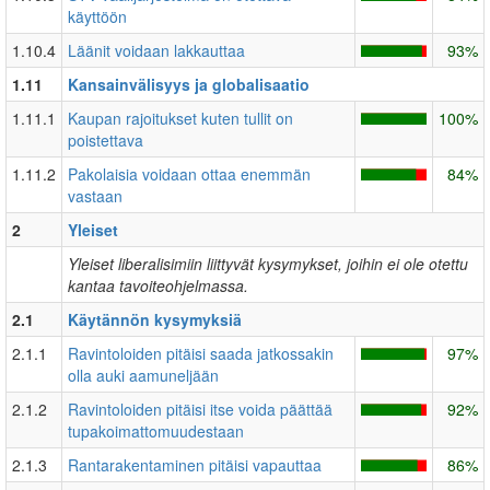
käyttöön
1.10.4
Läänit voidaan lakkauttaa
93%
1.11
Kansainvälisyys ja globalisaatio
1.11.1
Kaupan rajoitukset kuten tullit on
100%
poistettava
1.11.2
Pakolaisia voidaan ottaa enemmän
84%
vastaan
2
Yleiset
Yleiset liberalisimiin liittyvät kysymykset, joihin ei ole otettu
kantaa tavoiteohjelmassa.
2.1
Käytännön kysymyksiä
2.1.1
Ravintoloiden pitäisi saada jatkossakin
97%
olla auki aamuneljään
2.1.2
Ravintoloiden pitäisi itse voida päättää
92%
tupakoimattomuudestaan
2.1.3
Rantarakentaminen pitäisi vapauttaa
86%