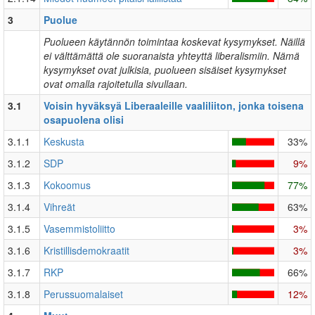
3
Puolue
Puolueen käytännön toimintaa koskevat kysymykset. Näillä
ei välttämättä ole suoranaista yhteyttä liberalismiin. Nämä
kysymykset ovat julkisia, puolueen sisäiset kysymykset
ovat omalla rajoitetulla sivullaan.
3.1
Voisin hyväksyä Liberaaleille vaaliliiton, jonka toisena
osapuolena olisi
3.1.1
Keskusta
33%
3.1.2
SDP
9%
3.1.3
Kokoomus
77%
3.1.4
Vihreät
63%
3.1.5
Vasemmistoliitto
3%
3.1.6
Kristillisdemokraatit
3%
3.1.7
RKP
66%
3.1.8
Perussuomalaiset
12%