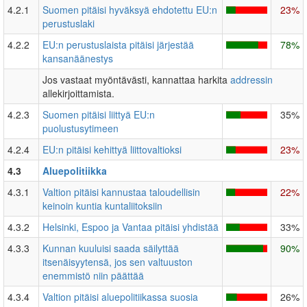
4.2.1
Suomen pitäisi hyväksyä ehdotettu EU:n
23%
perustuslaki
4.2.2
EU:n perustuslaista pitäisi järjestää
78%
kansanäänestys
Jos vastaat myöntävästi, kannattaa harkita
addressin
allekirjoittamista.
4.2.3
Suomen pitäisi liittyä EU:n
35%
puolustusytimeen
4.2.4
EU:n pitäisi kehittyä liittovaltioksi
23%
4.3
Aluepolitiikka
4.3.1
Valtion pitäisi kannustaa taloudellisin
22%
keinoin kuntia kuntaliitoksiin
4.3.2
Helsinki, Espoo ja Vantaa pitäisi yhdistää
33%
4.3.3
Kunnan kuuluisi saada säilyttää
90%
itsenäisyytensä, jos sen valtuuston
enemmistö niin päättää
4.3.4
Valtion pitäisi aluepolitiikassa suosia
26%