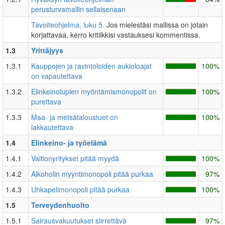
perusturvamallin sellaisenaan
Tavoiteohjelma, luku 5.
Jos mielestäsi mallissa on jotain
korjattavaa, kerro kritiikkisi vastauksesi kommentissa.
1.3
Yrittäjyys
1.3.1
Kauppojen ja ravintoloiden aukioloajat
100%
on vapautettava
1.3.2
Elinkeinolupien myöntämismonopolit on
100%
purettava
1.3.3
Maa- ja metsätaloustuet on
100%
lakkautettava
1.4
Elinkeino- ja työelämä
1.4.1
Valtionyritykset pitää myydä
100%
1.4.2
Alkoholin myyntimonopoli pitää purkaa
97%
1.4.3
Uhkapelimonopoli pitää purkaa
100%
1.5
Terveydenhuolto
1.5.1
Sairausvakuutukset siirrettävä
97%