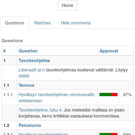
Home
Questions
Matches
Hide comments
Questions
#
Question
Approval
1
Tavoiteohjelma
Liberaalit rp:n
tavoiteohjelmaa koskevat väittämät. Löytyy
täältä.
1.1
Verotus
1.1.1
Hyväksyn tavoiteohjelman verotusmallin
67%
sellaisenaan
Tavoiteohjelma, luku 4
. Jos mielestäsi mallissa on jotain
korjattavaa, kerro kritiikkisi vastauksesi kommentissa.
1.2
Perusturva
1.2.1
Hyväksyn tavoiteohjelman
64%