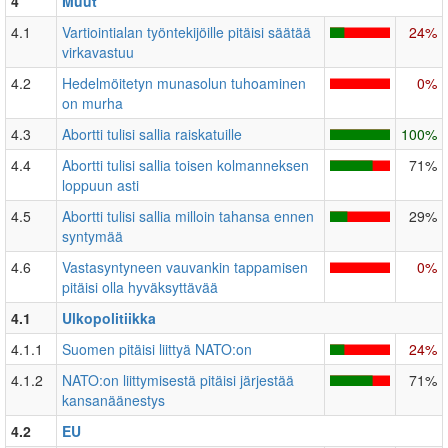
4
Muut
4.1
Vartiointialan työntekijöille pitäisi säätää
24%
virkavastuu
4.2
Hedelmöitetyn munasolun tuhoaminen
0%
on murha
4.3
Abortti tulisi sallia raiskatuille
100%
4.4
Abortti tulisi sallia toisen kolmanneksen
71%
loppuun asti
4.5
Abortti tulisi sallia milloin tahansa ennen
29%
syntymää
4.6
Vastasyntyneen vauvankin tappamisen
0%
pitäisi olla hyväksyttävää
4.1
Ulkopolitiikka
4.1.1
Suomen pitäisi liittyä NATO:on
24%
4.1.2
NATO:on liittymisestä pitäisi järjestää
71%
kansanäänestys
4.2
EU