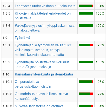
1.8.4
Lähetystaajuudet voidaan huutokaupata
94%
1.8.5
Kirkkojen lakisääteiset erioikeudet on
100%
poistettava
1.8.6
Pakkojäsenyys esim. ylioppilaskunnissa
100%
on lakkautettava
1.9
Työelämä
1.9.1
Työnantajan ja työntekijän välillä tulee
79%
vallita sopimusvapaus, tiettyjä
minimioikeuksia lukuunottamatta
1.9.2
Työnantajilta poistettava velvollisuus
100%
kerätä AY-jäsenmaksuja
1.10
Kansalaisyhteiskunta ja demokratia
1.10.1
On perustettava
93%
perustuslakituomioistuin
1.10.2
On mahdollistettava laillisesti sitova
77%
kansanäänestys
1.10.3
STV-vaalijärjestelmä on otettava
84%