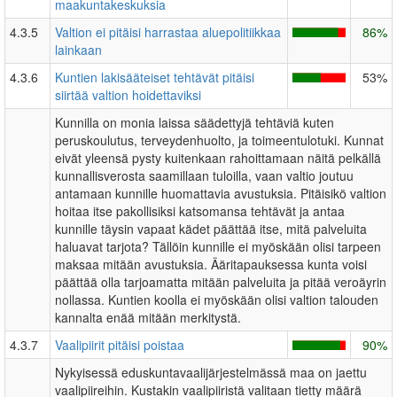
maakuntakeskuksia
4.3.5
Valtion ei pitäisi harrastaa aluepolitiikkaa
86%
lainkaan
4.3.6
Kuntien lakisääteiset tehtävät pitäisi
53%
siirtää valtion hoidettaviksi
Kunnilla on monia laissa säädettyjä tehtäviä kuten
peruskoulutus, terveydenhuolto, ja toimeentulotuki. Kunnat
eivät yleensä pysty kuitenkaan rahoittamaan näitä pelkällä
kunnallisverosta saamillaan tuloilla, vaan valtio joutuu
antamaan kunnille huomattavia avustuksia. Pitäisikö valtion
hoitaa itse pakollisiksi katsomansa tehtävät ja antaa
kunnille täysin vapaat kädet päättää itse, mitä palveluita
haluavat tarjota? Tällöin kunnille ei myöskään olisi tarpeen
maksaa mitään avustuksia. Ääritapauksessa kunta voisi
päättää olla tarjoamatta mitään palveluita ja pitää veroäyrin
nollassa. Kuntien koolla ei myöskään olisi valtion talouden
kannalta enää mitään merkitystä.
4.3.7
Vaalipiirit pitäisi poistaa
90%
Nykyisessä eduskuntavaalijärjestelmässä maa on jaettu
vaalipiireihin. Kustakin vaalipiiristä valitaan tietty määrä