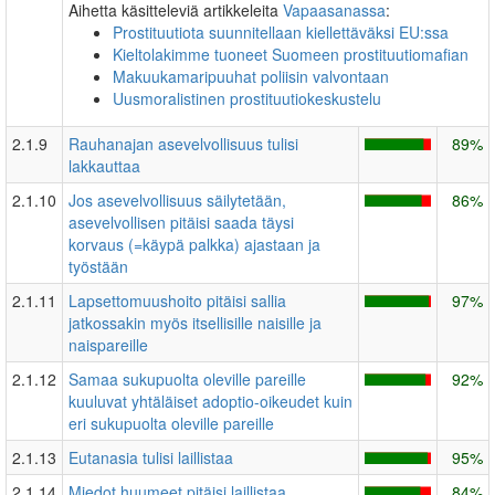
Aihetta käsitteleviä artikkeleita
Vapaasanassa
:
Prostituutiota suunnitellaan kiellettäväksi EU:ssa
Kieltolakimme tuoneet Suomeen prostituutiomafian
Makuukamaripuuhat poliisin valvontaan
Uusmoralistinen prostituutiokeskustelu
2.1.9
Rauhanajan asevelvollisuus tulisi
89%
lakkauttaa
2.1.10
Jos asevelvollisuus säilytetään,
86%
asevelvollisen pitäisi saada täysi
korvaus (=käypä palkka) ajastaan ja
työstään
2.1.11
Lapsettomuushoito pitäisi sallia
97%
jatkossakin myös itsellisille naisille ja
naispareille
2.1.12
Samaa sukupuolta oleville pareille
92%
kuuluvat yhtäläiset adoptio-oikeudet kuin
eri sukupuolta oleville pareille
2.1.13
Eutanasia tulisi laillistaa
95%
2.1.14
Miedot huumeet pitäisi laillistaa
84%