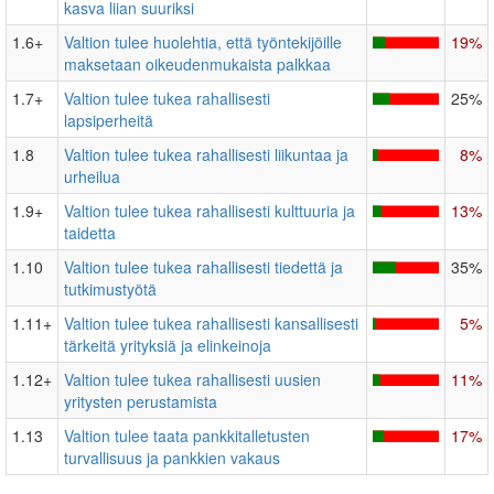
kasva liian suuriksi
1.6+
Valtion tulee huolehtia, että työntekijöille
19%
maksetaan oikeudenmukaista palkkaa
1.7+
Valtion tulee tukea rahallisesti
25%
lapsiperheitä
1.8
Valtion tulee tukea rahallisesti liikuntaa ja
8%
urheilua
1.9+
Valtion tulee tukea rahallisesti kulttuuria ja
13%
taidetta
1.10
Valtion tulee tukea rahallisesti tiedettä ja
35%
tutkimustyötä
1.11+
Valtion tulee tukea rahallisesti kansallisesti
5%
tärkeitä yrityksiä ja elinkeinoja
1.12+
Valtion tulee tukea rahallisesti uusien
11%
yritysten perustamista
1.13
Valtion tulee taata pankkitalletusten
17%
turvallisuus ja pankkien vakaus