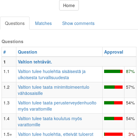
Home
Questions
Matches
Show comments
Questions
#
Question
Approval
1
Valtion tehtävät.
1.1
Valtion tulee huolehtia sisäisestä ja
87%
ulkoisesta turvallisuudesta
1.2
Valtion tulee taata minimitoimeentulo
57%
vähäosaisille
1.3
Valtion tulee taata perusterveydenhuolto
54%
myös varattomille
1.4
Valtion tulee taata koulutus myös
54%
varattomille
1.5+
Valtion tulee huolehtia, etteivät tuloerot
3%