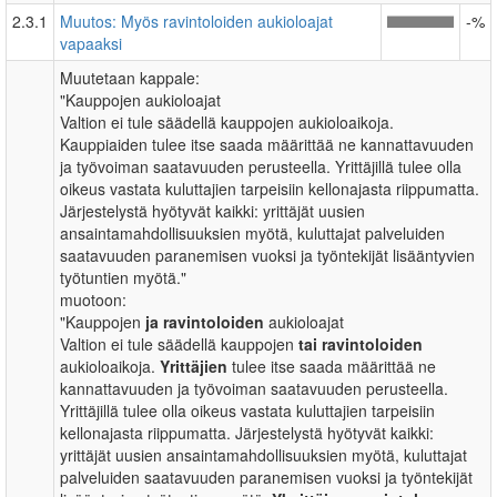
2.3.1
Muutos: Myös ravintoloiden aukioloajat
-%
vapaaksi
Muutetaan kappale:
"Kauppojen aukioloajat
Valtion ei tule säädellä kauppojen aukioloaikoja.
Kauppiaiden tulee itse saada määrittää ne kannattavuuden
ja työvoiman saatavuuden perusteella. Yrittäjillä tulee olla
oikeus vastata kuluttajien tarpeisiin kellonajasta riippumatta.
Järjestelystä hyötyvät kaikki: yrittäjät uusien
ansaintamahdollisuuksien myötä, kuluttajat palveluiden
saatavuuden paranemisen vuoksi ja työntekijät lisääntyvien
työtuntien myötä."
muotoon:
"Kauppojen
ja ravintoloiden
aukioloajat
Valtion ei tule säädellä kauppojen
tai ravintoloiden
aukioloaikoja.
Yrittäjien
tulee itse saada määrittää ne
kannattavuuden ja työvoiman saatavuuden perusteella.
Yrittäjillä tulee olla oikeus vastata kuluttajien tarpeisiin
kellonajasta riippumatta. Järjestelystä hyötyvät kaikki:
yrittäjät uusien ansaintamahdollisuuksien myötä, kuluttajat
palveluiden saatavuuden paranemisen vuoksi ja työntekijät