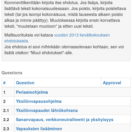
Kommenttikenttään kirjoita itse ehdotus. Jos lisäys, kirjoita
lisättävä teksti kokonaisuudessaan. Jos poisto, kirjoita poistettava
teksti (tai jos isompi kokonaisuus, mistä lauseesta alkaen poisto
alkaa ja minne päättyy). Muutoksessa kirjoita ensin korvattava
teksti, "muutetaan muotoon" ja sitten uusi teksti.
Mallisuorituksia voi katsoa
vuoden 2013 kevätkokouksen
ehdotuksista.
Jos ehdotus ei sovi mihinkään olemassolevaan kohtaan, sen voi
lisätä otsikon "Muut ehdotukset"-alle.
Questions
#
Question
Approval
1
Periaateohjelma
2
Yksilönvapausohjelma
2.1
Yksilönvapaudet lähtökohtana
2.2
Sananvapaus, verkkoneutraliteetti ja yksityisyys
2.3
Vapauksien lisääminen