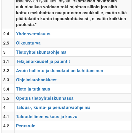
lisääntyvien työtuntien myötä.
Yksittäisen ravintolan
aukioloaikaa voidaan toki rajoittaa silloin jos siitä
koituu meluhaittaa naapuruston asukkaille, mutta siitä
päättäköön kunta tapauskohtaisesti, ei valtio kaikkien
puolesta.
"
2.4
Yhdenvertaisuus
2.5
Oikeusturva
3
Tietoyhteiskuntaohjelma
3.1
Tekijänoikeudet ja patentit
3.2
Avoin hallinto ja demokratian kehittäminen
3.3
Ohjelmistohankkeet
3.4
Tieto ja tutkimus
3.5
Opetus tietoyhteiskunnassa
4
Talous-, kunta- ja perusturvaohjelma
4.1
Taloudellinen vakaus ja kasvu
4.2
Perustulo