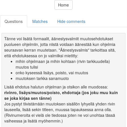
Home
Questions
Matches
Hide comments
Tänne voi lisätä formaalit, äänestysvalmiit muutosehdotukset
puolueen ohjelmiin, jotta niistä voidaan äänestää kun ohjelmia
seuraavan kerran muutetaan. "Äänestysvalmis" tarkoittaa sitä,
että ehdotuksessa on jo valmiiksi mietitty:
mihin ohjelmaan ja mihin kohtaan (rivin tarkkuudella)
muutos tulisi
onko kyseessä lisäys, poisto, vai muutos
muutoksen tarkka sanamuoto
Lisää ehdotus halutun ohjelman ja otsikon alle muodossa:
rivinro, lisäys/muutos/poisto, ehdottaja (jos joku muu kuin
se joka kirjaa sen tänne)
Jos pystyt tiivistämään muutoksen sisällön lyhyellä yhden rivin
lauseella, lisää sekin titleen, muussa tapauksessa anna olla.
(Rivinumeroita ei vielä ole tiedossa joten ne voi unohtaa tässä
vaiheessa ja lisätä myöhemmin.)