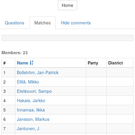
Home
Questions
Matches
Hide comments
Members: 23
#
Name
Party
District
1
Bollström, Jan-Patrick
2
Ellilä, Mikko
3
Etelävuori, Sampo
4
Hakala, Jarkko
5
Innamaa, Ilkka
6
Jansson, Markus
7
Jantunen, J